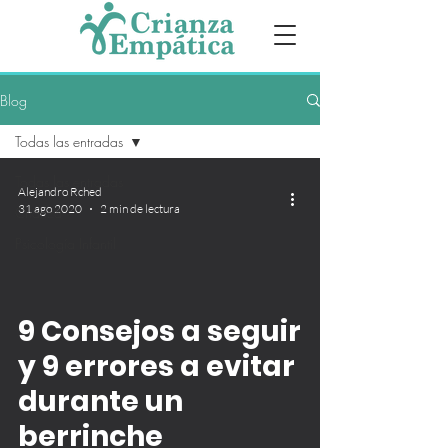
Blog
Todas las entradas
Todas las entradas
Alejandro Rched
31 ago 2020
2 min de lectura
Crianza
Psicología Infantil
9 Consejos a seguir
y 9 errores a evitar
durante un
berrinche