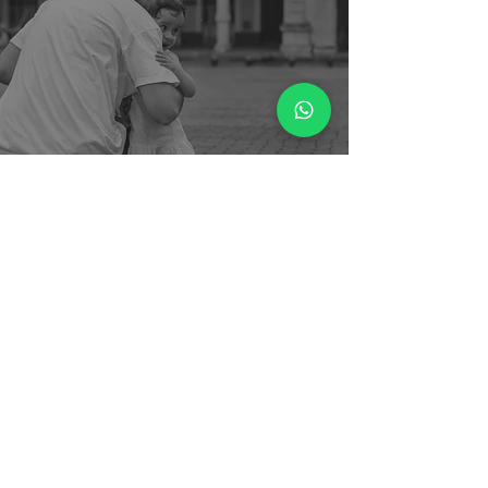
¿Qué es la crianza
respetuosa?
CONTACTO
Av. Federico Lacroze 2340, Piso 5.
Belgrano, CABA, Argentina.
Email:
sofia.frenkelsantillan@gmail.com
Tel / WhatsApp:
+54911-3023-9838
Preguntas Frecuentes