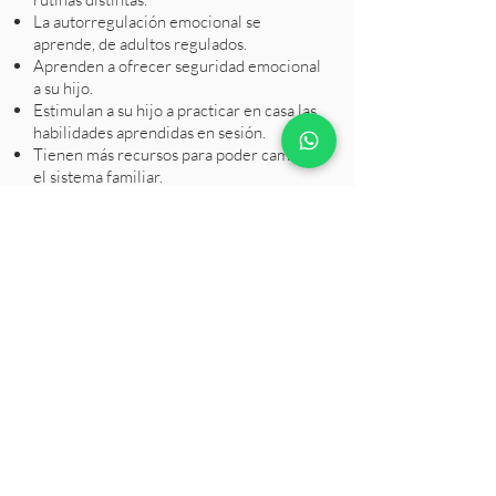
La autorregulación emocional se
aprende, de adultos regulados.
Aprenden a ofrecer seguridad emocional
a su hijo.
Estimulan a su hijo a practicar en casa las
habilidades aprendidas en sesión.
Tienen más recursos para poder cambiar
el sistema familiar.
¿En la terapia infantil, que pasa si
el papá y la mamá están
separados?
Ambos padres asisten a entrevistas con
el terapeuta por separado y a la sesion
familiar por separado, recreando así la
dinámica familiar del niño. Si el
terapeuta lo considera conveniente y los
padres quieren, pueden tener