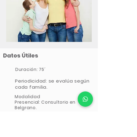
Datos Útiles
Duración: 75´
Periodicidad: se evalúa según
cada familia.
Modalidad
Presencial: Consultorio en
Belgrano.
Modalidad virtual disponible en
caso de que un miembro no se
encuentre en Buenos Aires.